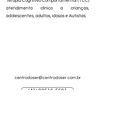
Terapia Cognitivo Comportamental (TCC)
atendimento clínico a crianças,
adolescentes, adultos, idosos e Autistas.
centrodoser@centrodoser.com.br
(41) 98516-5591
©2022 por Clínica Centro do Ser
Política de privacidade